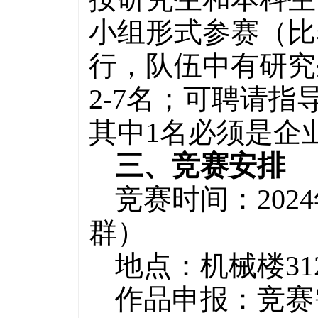
小组形式参赛（比
行，队伍中有研究
2-7名；可聘请指
其中1名必须是企
三、竞赛安排
竞赛时间：20
群）
地点：机械楼31
作品申报：竞赛