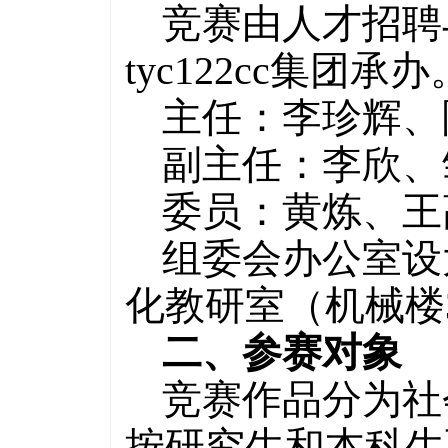
竞赛由人才招聘
tyc122cc集
主任：李珍辉、
副主任：李欣、
委员：黄炼、王
组委会办公室设太
化教研室（机械楼3
二、参赛对象
竞赛作品分为社
按研究生和本科生