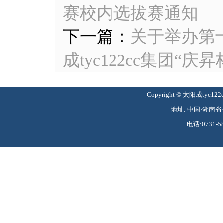
赛校内选拔赛通知
下一篇：
关于举办第
成tyc122cc集团
Copyright © 太阳成tyc12
地址: 中国·湖南省·
电话:0731-58