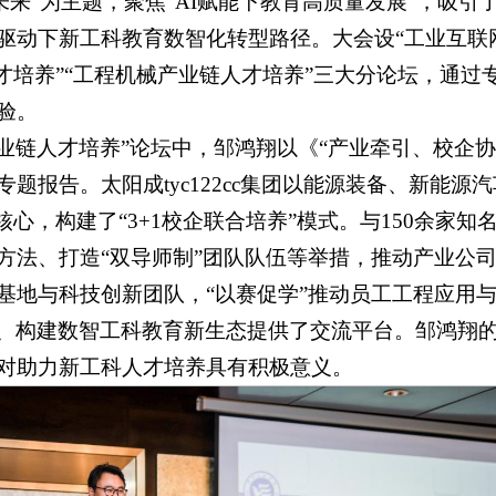
创未来”为主题，聚焦“AI赋能下教育高质量发展”，吸
驱动下新工科教育数智化转型路径。大会设“工业互联
人才培养”“工程机械产业链人才培养”三大分论坛，通
验。
产业链人才培养”论坛中，邹鸿翔以《“产业牵引、校企
题报告。太阳成tyc122cc集团以能源装备、新能源
核心，构建了“3+1校企联合培养”模式。与150余家
方法、打造“双导师制”团队队伍等举措，推动产业公
基地与科技创新团队，“以赛促学”推动员工工程应用
、构建数智工科教育新生态提供了交流平台。邹鸿翔
对助力新工科人才培养具有积极意义。